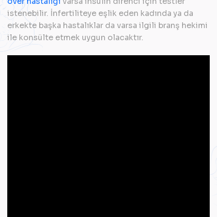
over hastalığı
varsa insülin direnci için testler
istenebilir. İnfertiliteye eşlik eden kadında ya da
erkekte başka hastalıklar da varsa ilgili branş hekimi
ile konsülte etmek uygun olacaktır.