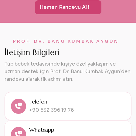
Hemen Randevu Al !
PROF. DR. BANU KUMBAK AYGÜN
İ
l
e
t
i
ş
i
m
B
i
l
g
i
l
e
r
i
Tüp bebek tedavisinde kişiye özel yaklaşım ve
uzman destek için Prof. Dr. Banu Kumbak Aygün’den
randevu alarak ilk adımı atın.
Telefon
+90 532 396 19 76
Whatsapp