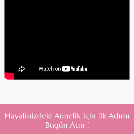
H
a
y
a
l
i
n
i
z
d
e
k
i
A
n
n
e
l
i
k
i
ç
i
n
İ
l
k
A
d
ı
m
ı
B
u
g
ü
n
A
t
ı
n
!