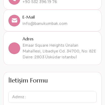
+90 532 396 19 76
E-Mail
info@banukumbak.com
Adres
Emaar Square Heights Ünalan
Mahallesi, Libadiye Cd. 34700, No: 82E
Daire :2803 Üsküdar istanbul
İ
l
e
t
i
ş
i
m
F
o
r
m
u