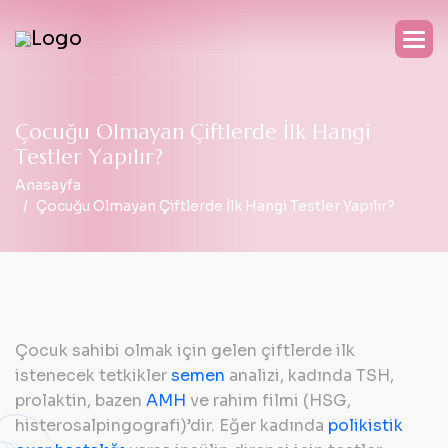
Ç
o
c
u
ğ
u
O
l
m
a
y
a
n
Ç
i
f
t
l
e
r
d
e
İ
l
k
H
a
n
g
i
T
e
s
t
l
e
r
Y
a
p
ı
l
ı
r
?
Anasayfa
Çocuğu Olmayan Çiftlerde İlk Hangi Testler Yapılır?
Çocuk sahibi olmak için gelen çiftlerde ilk
istenecek tetkikler
semen
analizi, kadında TSH,
prolaktin, bazen
AMH
ve rahim filmi (HSG,
histerosalpingografi)’dir. Eğer kadında
polikistik