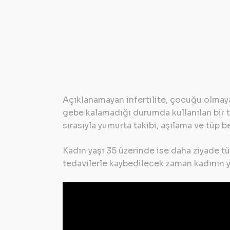
Açıklanamayan infertilite, çocuğu olmaya
gebe kalamadığı durumda kullanılan bir ta
sırasıyla yumurta takibi, aşılama ve tüp b
Kadın yaşı 35 üzerinde ise daha ziyade t
tedavilerle kaybedilecek zaman kadının y