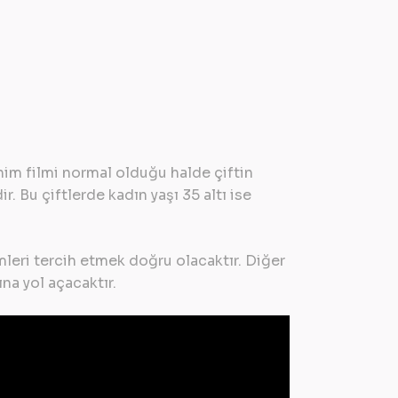
him filmi normal olduğu halde çiftin
. Bu çiftlerde kadın yaşı 35 altı ise
mleri tercih etmek doğru olacaktır. Diğer
na yol açacaktır.