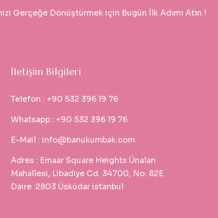
nizi Gerçeğe Dönüştürmek için Bugün İlk Adımı Atın !
İletişim Bilgileri
Telefon :
+90 532 396 19 76
Whatsapp :
+90 532 396 19 76
E-Mail :
info@banukumbak.com
Adres :
Emaar Square Heights Ünalan
Mahallesi, Libadiye Cd. 34700, No: 82E
Daire :2803 Üsküdar istanbul