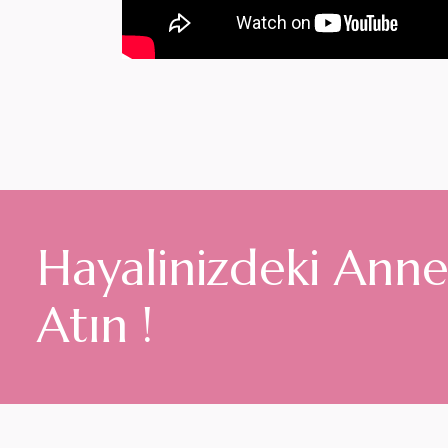
Hayalinizdeki Annel
Atın !