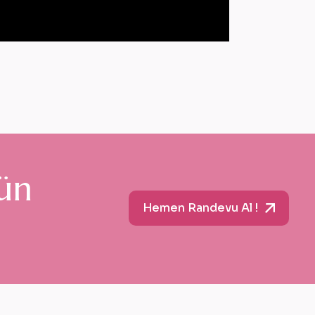
gün
Hemen Randevu Al !