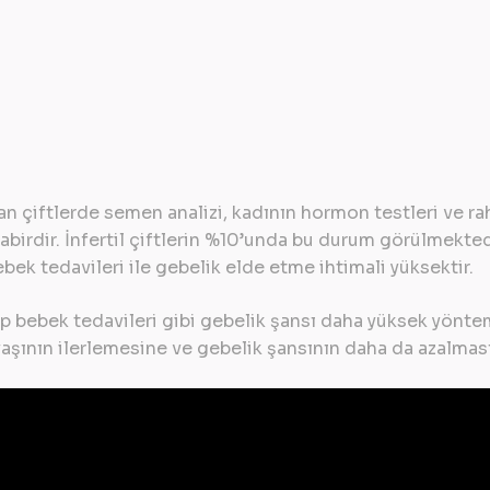
n çiftlerde semen analizi, kadının hormon testleri ve ra
birdir. İnfertil çiftlerin %10’unda bu durum görülmektedir
ebek tedavileri ile gebelik elde etme ihtimali yüksektir.
üp bebek tedavileri gibi gebelik şansı daha yüksek yönte
aşının ilerlemesine ve gebelik şansının daha da azalması