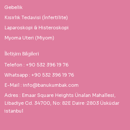
Gebelik
Kısırlık Tedavisi (İnfertilite)
Laparoskopi & Histeroskopi
Myoma Uteri (Miyom)
İletişim Bilgileri
Telefon :
+90 532 396 19 76
Whatsapp :
+90 532 396 19 76
E-Mail :
info@banukumbak.com
Adres :
Emaar Square Heights Ünalan Mahallesi,
Libadiye Cd. 34700, No: 82E Daire :2803 Üsküdar
istanbul