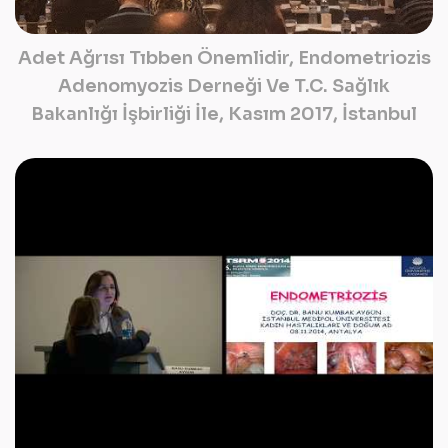
Adet Ağrısı Tıbben Önemlidir, Endometriozis
Adenomyozis Derneği Ve T.C. Sağlık
Bakanlığı İşbirliği İle, Kasım 2017, İstanbul