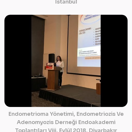
İstanbul
Endometrioma Yönetimi, Endometriozis Ve
Adenomyozis Derneği Endoakademi
Toplantıları Viii, Eylül 2018, Diyarbakır