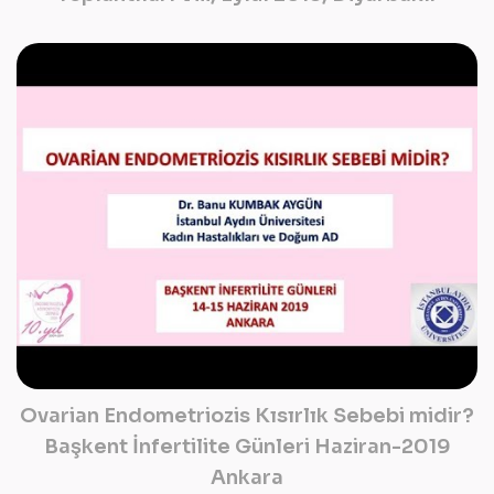
Ovarian Endometriozis Kısırlık Sebebi midir?
Başkent İnfertilite Günleri Haziran-2019
Ankara