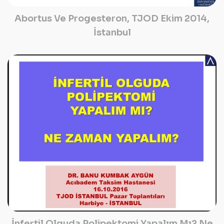
Abortus Ve Progesteron, TJOD Ekim 2014,
İstanbul
İnfertil Olguda Polipektomi Yapalım Mı? Ne