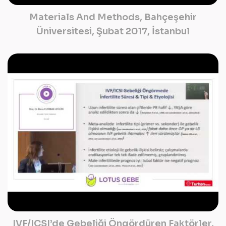
Materials And Methods, Bahçeşehir
Üniversitesi, Şubat 2017, İstanbul
IVF/ICSI’de Gebeliği Öngördüren Faktörler,