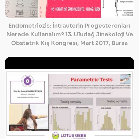
Endometriozis: İntrauterin Progesteronları
Nerede Kullanalım? 13. Uludağ Jinekoloji Ve
Obstetrik Kış Kongresi, Mart 2017, Bursa