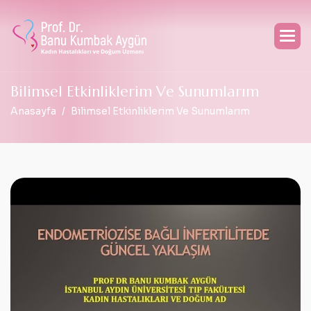
B
i
l
i
m
s
e
l
E
t
k
i
n
l
i
k
l
e
r
i
m
V
e
S
u
n
u
m
l
a
r
ı
m
Anasayfa
Bilimsel Etkinliklerim Ve Sunumlarım