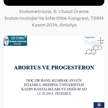
Endometriozis, 6. Ulusal Üreme
Endokrinolojisi Ve İnfertilite Kongresi, TSRM
Kasım 2014, Antalya