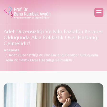
A
d
e
t
D
ü
z
e
n
s
i
z
l
i
ğ
i
V
e
K
i
l
o
F
a
z
l
a
l
ı
ğ
ı
B
e
r
a
b
e
r
O
l
d
u
ğ
u
n
d
a
A
k
l
a
P
o
l
i
k
i
s
t
i
k
O
v
e
r
H
a
s
t
a
l
ı
ğ
ı
G
e
l
m
e
l
i
d
i
r
!
Anasayfa
Adet Düzensizliği Ve Kilo Fazlalığı Beraber Olduğunda
Akla Polikistik Over Hastalığı Gelmelidir!