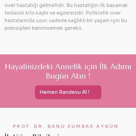
over hastalığı
gelmelidir. Bu hastalığın ilk basamak
tedavisi kilo kaybı ve egzersizdir. Polikistik over
hastalarında uzun vadede sağlıklı bir yaşam için bu
prensipleri benimsemek gerekir.
H
a
y
a
l
i
n
i
z
d
e
k
i
A
n
n
e
l
i
k
i
ç
i
n
İ
l
k
A
d
ı
m
ı
B
u
g
ü
n
A
t
ı
n
!
Hemen Randevu Al !
PROF. DR. BANU KUMBAK AYGÜN