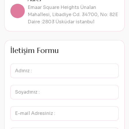
Emaar Square Heights Ünalan
Mahallesi, Libadiye Cd. 34700, No: 82E
Daire :2803 Üsküdar istanbul
İ
l
e
t
i
ş
i
m
F
o
r
m
u