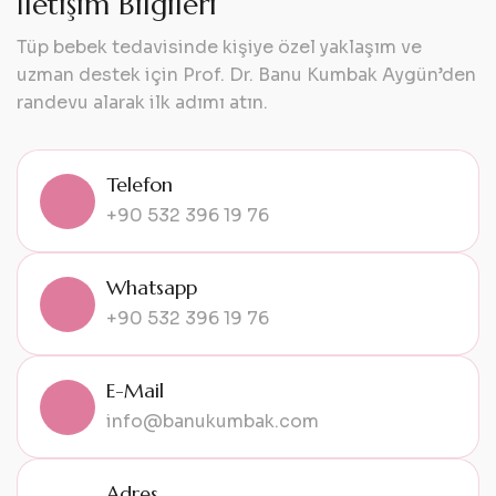
İ
l
e
t
i
ş
i
m
B
i
l
g
i
l
e
r
i
Tüp bebek tedavisinde kişiye özel yaklaşım ve
uzman destek için Prof. Dr. Banu Kumbak Aygün’den
randevu alarak ilk adımı atın.
Telefon
+90 532 396 19 76
Whatsapp
+90 532 396 19 76
E-Mail
info@banukumbak.com
Adres