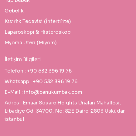
Tüp Bebek
Gebelik
Kısırlık Tedavisi (İnfertilite)
Laparoskopi & Histeroskopi
Myoma Uteri (Miyom)
İletişim Bilgileri
Telefon :
+90 532 396 19 76
Whatsapp :
+90 532 396 19 76
E-Mail :
info@banukumbak.com
Adres :
Emaar Square Heights Ünalan Mahallesi,
Libadiye Cd. 34700, No: 82E Daire :2803 Üsküdar
istanbul