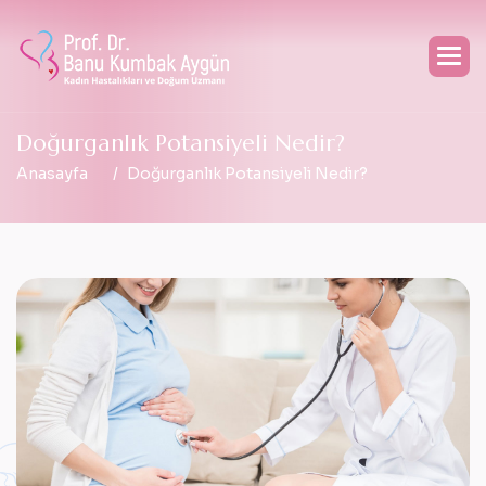
D
o
ğ
u
r
g
a
n
l
ı
k
P
o
t
a
n
s
i
y
e
l
i
N
e
d
i
r
?
Anasayfa
Doğurganlık Potansiyeli Nedir?