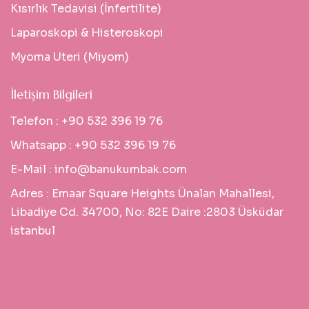
Kısırlık Tedavisi (İnfertilite)
Laparoskopi & Histeroskopi
Myoma Uteri (Miyom)
İletişim Bilgileri
Telefon :
+90 532 396 19 76
Whatsapp :
+90 532 396 19 76
E-Mail :
info@banukumbak.com
Adres :
Emaar Square Heights Ünalan Mahallesi,
Libadiye Cd. 34700, No: 82E Daire :2803 Üsküdar
istanbul