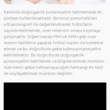
Kadında doğurganlık potansiyelini belirlemede iki
yöntem kullanılmaktadır. Birincisi yumurtalıkları
ultrasonografi ile değerlendirerek folküllerin
sayısını belirlemek, over rezervini ortaya koymaya
çalışmaktır. Diğeri kanda FSH ve AMH gibi over
rezervi testlerini yaparak folikül sayımı ile kombine
etmek ve bu doğrultuda gebe kalma potansiyelini
belirlemektir. Bu doğrultuda doğurganlık
potansiyelini belirlemek ve bilgilendirmek mümkün
iken kesin gebe kalınamayacağını herhangi bir test
ile söyleyebilmek mümkün değildir.