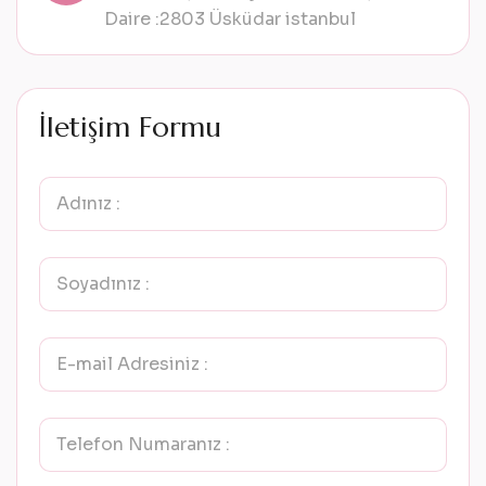
Daire :2803 Üsküdar istanbul
İ
l
e
t
i
ş
i
m
F
o
r
m
u