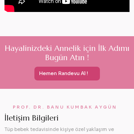
H
a
y
a
l
i
n
i
z
d
e
k
i
A
n
n
e
l
i
k
i
ç
i
n
İ
l
k
A
d
ı
m
ı
B
u
g
ü
n
A
t
ı
n
!
Hemen Randevu Al !
PROF. DR. BANU KUMBAK AYGÜN
İ
l
e
t
i
ş
i
m
B
i
l
g
i
l
e
r
i
Tüp bebek tedavisinde kişiye özel yaklaşım ve