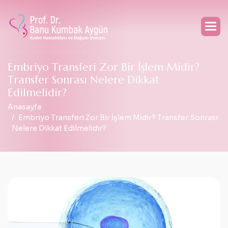
E
m
b
r
i
y
o
T
r
a
n
s
f
e
r
i
Z
o
r
B
i
r
İ
ş
l
e
m
M
i
d
i
r
?
T
r
a
n
s
f
e
r
S
o
n
r
a
s
ı
N
e
l
e
r
e
D
i
k
k
a
t
E
d
i
l
m
e
l
i
d
i
r
?
Anasayfa
Embriyo Transferi Zor Bir İşlem Midir? Transfer Sonrası
Nelere Dikkat Edilmelidir?