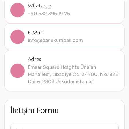
Whatsapp
+90 532 396 19 76
E-Mail
info@banukumbak.com
Adres
Emaar Square Heights Ünalan
Mahallesi, Libadiye Cd. 34700, No: 82E
Daire :2803 Üsküdar istanbul
İ
l
e
t
i
ş
i
m
F
o
r
m
u