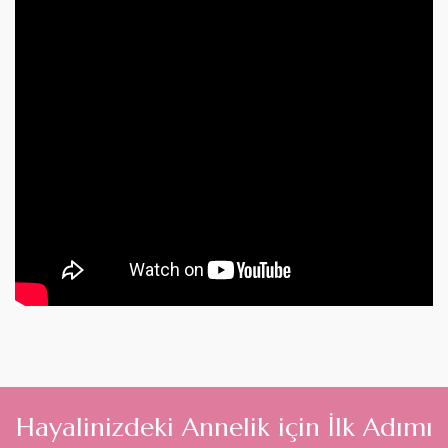
H
a
y
a
l
i
n
i
z
d
e
k
i
A
n
n
e
l
i
k
i
ç
i
n
İ
l
k
A
d
ı
m
ı