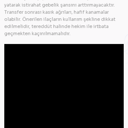
yatarak istirahat gebelik şansını arttırmayacaktır.
Transfer sonrası kasık ağrıları, hafif kanamalar
olabilir. Önerilen ilaçların kullanım şekline dikkat
edilmelidir, tereddüt halinde hekim ile irtbata
geçmekten kaçınılmamalıdır.