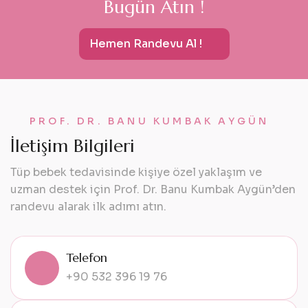
B
u
g
ü
n
A
t
ı
n
!
Hemen Randevu Al !
PROF. DR. BANU KUMBAK AYGÜN
İ
l
e
t
i
ş
i
m
B
i
l
g
i
l
e
r
i
Tüp bebek tedavisinde kişiye özel yaklaşım ve
uzman destek için Prof. Dr. Banu Kumbak Aygün’den
randevu alarak ilk adımı atın.
Telefon
+90 532 396 19 76