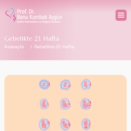
G
e
b
e
l
i
k
t
e
2
3
.
H
a
f
t
a
Anasayfa
Gebelikte 23. Hafta