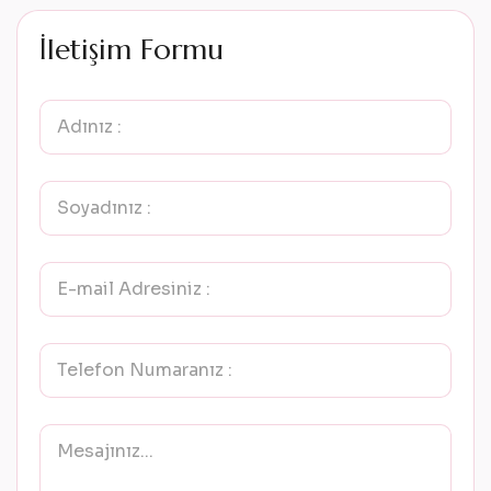
İ
l
e
t
i
ş
i
m
F
o
r
m
u