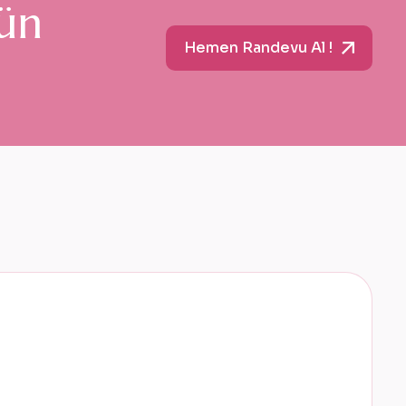
ü
n
Hemen Randevu Al !