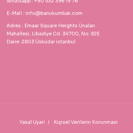
Whatsapp :
+90 532 396 19 76
E-Mail :
info@banukumbak.com
Adres :
Emaar Square Heights Ünalan
Mahallesi, Libadiye Cd. 34700, No: 82E
Daire :2803 Üsküdar istanbul
Yasal Uyarı
Kişisel Verilerin Korunması