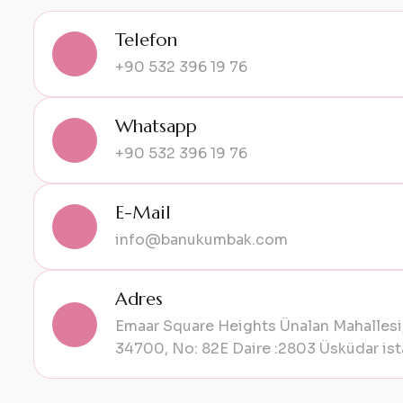
Telefon
+90 532 396 19 76
Whatsapp
+90 532 396 19 76
E-Mail
info@banukumbak.com
Adres
Emaar Square Heights Ünalan Mahallesi,
34700, No: 82E Daire :2803 Üsküdar ist