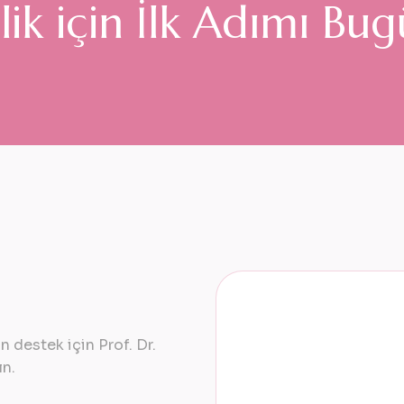
e
l
i
k
i
ç
i
n
İ
l
k
A
d
ı
m
ı
B
u
g
 destek için Prof. Dr.
ın.