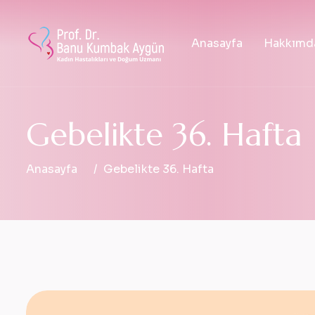
Anasayfa
Hakkımd
G
e
b
e
l
i
k
t
e
3
6
.
H
a
f
t
a
Anasayfa
Gebelikte 36. Hafta