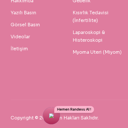
Hakkımda
Gebelik
Yazılı Basın
Kısırlık Tedavisi
(İnfertilite)
Görsel Basın
Laparoskopi &
Videolar
Histeroskopi
İletişim
Myoma Uteri (Miyom)
Hemen Randevu Al !
Copyright © 2026 Tüm Hakları Saklıdır.