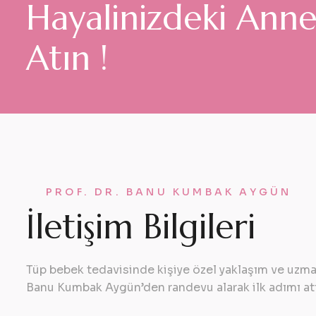
H
a
y
a
l
i
n
i
z
d
e
k
i
A
n
n
A
t
ı
n
!
PROF. DR. BANU KUMBAK AYGÜN
İ
l
e
t
i
ş
i
m
B
i
l
g
i
l
e
r
i
Tüp bebek tedavisinde kişiye özel yaklaşım ve uzman
Banu Kumbak Aygün’den randevu alarak ilk adımı at