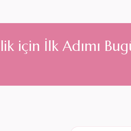
e
l
i
k
i
ç
i
n
İ
l
k
A
d
ı
m
ı
B
u
g