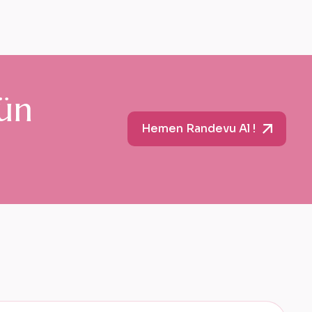
ü
n
Hemen Randevu Al !