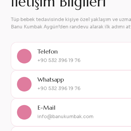
İ
l
e
t
i
ş
i
m
B
i
l
g
i
l
e
r
i
Tüp bebek tedavisinde kişiye özel yaklaşım ve uzman
Banu Kumbak Aygün’den randevu alarak ilk adımı at
Telefon
+90 532 396 19 76
Whatsapp
+90 532 396 19 76
E-Mail
info@banukumbak.com