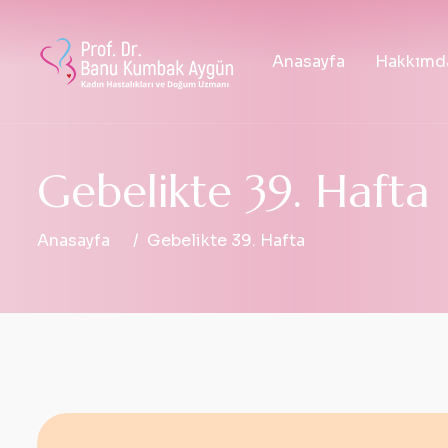
Anasayfa
Hakkımd
G
e
b
e
l
i
k
t
e
3
9
.
H
a
f
t
a
Anasayfa
Gebelikte 39. Hafta