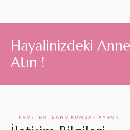
H
a
y
a
l
i
n
i
z
d
e
k
i
A
n
n
A
t
ı
n
!
PROF. DR. BANU KUMBAK AYGÜN