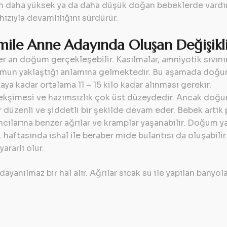
en daha yüksek ya da daha düşük doğan bebeklerde vardır.
ızıyla devamlılığını sürdürür.
ile Anne Adayında Oluşan Değişikli
r an doğum gerçekleşebilir. Kasılmalar, amniyotik sıvının
umun yaklaştığı anlamına gelmektedir. Bu aşamada doğuma
aya kadar ortalama 11 – 15 kilo kadar alınması gerekir.
kşimesi ve hazımsızlık çok üst düzeydedir. Ancak doğum
 düzenli ve şiddetli bir şekilde devam eder. Bebek artık 
ncılarına benzer ağrılar ve kramplar yaşanabilir. Doğum y
 haftasında ishal ile beraber mide bulantısı da oluşabilir
ararlı olur.
dayanılmaz bir hal alır. Ağrılar sıcak su ile yapılan banyolar