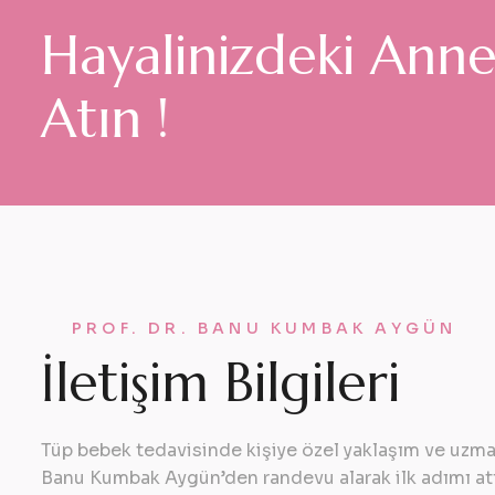
H
a
y
a
l
i
n
i
z
d
e
k
i
A
n
n
A
t
ı
n
!
PROF. DR. BANU KUMBAK AYGÜN
İ
l
e
t
i
ş
i
m
B
i
l
g
i
l
e
r
i
Tüp bebek tedavisinde kişiye özel yaklaşım ve uzman
Banu Kumbak Aygün’den randevu alarak ilk adımı at