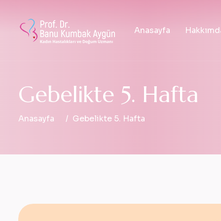
Anasayfa
Hakkımd
G
e
b
e
l
i
k
t
e
5
.
H
a
f
t
a
Anasayfa
Gebelikte 5. Hafta