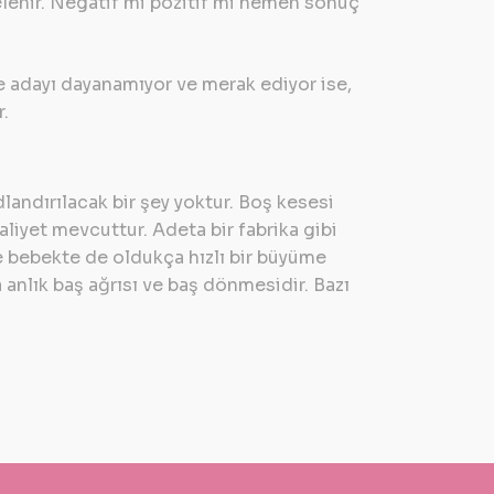
celenir. Negatif mi pozitif mi hemen sonuç
e adayı dayanamıyor ve merak ediyor ise,
r.
landırılacak bir şey yoktur. Boş kesesi
iyet mevcuttur. Adeta bir fabrika gibi
e bebekte de oldukça hızlı bir büyüme
 anlık baş ağrısı ve baş dönmesidir. Bazı