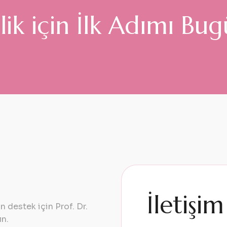
e
l
i
k
i
ç
i
n
İ
l
k
A
d
ı
m
ı
B
u
g
İ
l
e
t
i
ş
i
m
 destek için Prof. Dr.
ın.