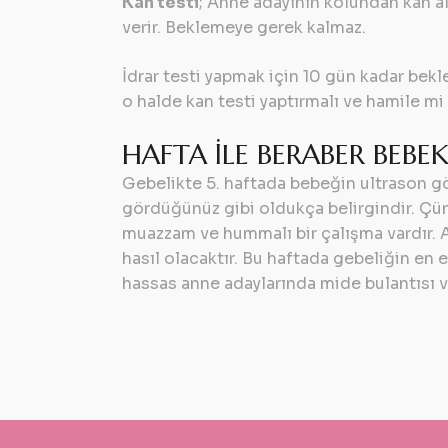
Kan testi
; Anne adayının kolundan kan al
verir. Beklemeye gerek kalmaz.
İdrar testi yapmak için 10 gün kadar bek
o halde kan testi yaptırmalı ve hamile mi 
HAFTA İLE BERABER BEBE
Gebelikte 5. haftada bebeğin ultrason gör
gördüğünüz gibi oldukça belirgindir. Çün
muazzam ve hummalı bir çalışma vardır. A
hasıl olacaktır. Bu haftada gebeliğin en 
hassas anne adaylarında mide bulantısı v