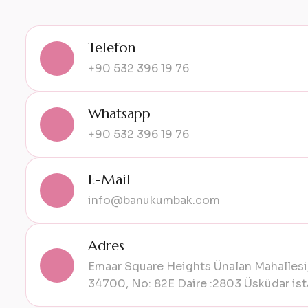
Telefon
+90 532 396 19 76
Whatsapp
+90 532 396 19 76
E-Mail
info@banukumbak.com
Adres
Emaar Square Heights Ünalan Mahallesi,
34700, No: 82E Daire :2803 Üsküdar ist