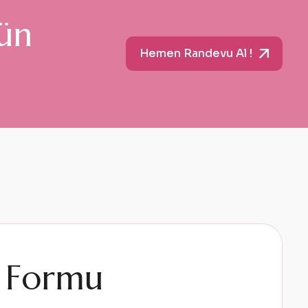
ü
n
Hemen Randevu Al !
F
o
r
m
u