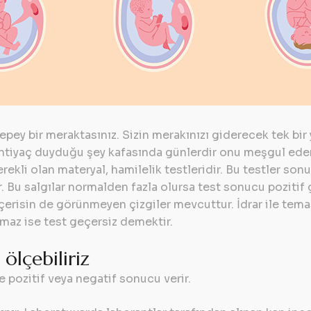
epey bir meraktasınız. Sizin merakınızı giderecek tek bir 
 ihtiyaç duyduğu şey kafasında günlerdir onu meşgul ed
kli olan materyal, hamilelik testleridir. Bu testler sonuc
 Bu salgılar normalden fazla olursa test sonucu pozitif g
i içerisin de görünmeyen çizgiler mevcuttur. İdrar ile te
uşmaz ise test geçersiz demektir.
ölçebiliriz
e pozitif veya negatif sonucu verir.