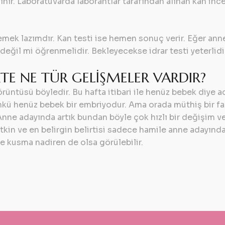
ınır. Laboratuvarda laborantlar tarafından alınan kan in
lemek lazımdır. Kan testi ise hemen sonuç verir. Eğer ann
değil mi öğrenmelidir. Bekleyecekse idrar testi yeterlidi
KTE NE TÜR GELİŞMELER VARDIR?
üntüsü böyledir. Bu hafta itibari ile henüz bebek diye ad
kü henüz bebek bir embriyodur. Ama orada müthiş bir faal
nne adayında artık bundan böyle çok hızlı bir değişim v
etkin ve en belirgin belirtisi sadece hamile anne adayında
e kusma nadiren de olsa görülebilir.