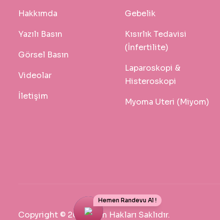
Hakkımda
Gebelik
Yazılı Basın
Kısırlık Tedavisi
(İnfertilite)
Görsel Basın
Laparoskopi &
Videolar
Histeroskopi
İletişim
Myoma Uteri (Miyom)
Hemen Randevu Al !
Copyright © 2026 Tüm Hakları Saklıdır.