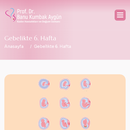
G
e
b
e
l
i
k
t
e
6
.
H
a
f
t
a
Anasayfa
Gebelikte 6. Hafta