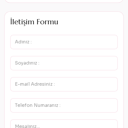
İ
l
e
t
i
ş
i
m
F
o
r
m
u