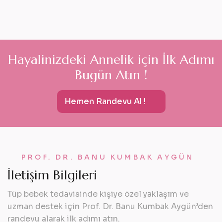
H
a
y
a
l
i
n
i
z
d
e
k
i
A
n
n
e
l
i
k
i
ç
i
n
İ
l
k
A
d
ı
m
ı
B
u
g
ü
n
A
t
ı
n
!
Hemen Randevu Al !
PROF. DR. BANU KUMBAK AYGÜN
İ
l
e
t
i
ş
i
m
B
i
l
g
i
l
e
r
i
Tüp bebek tedavisinde kişiye özel yaklaşım ve
uzman destek için Prof. Dr. Banu Kumbak Aygün’den
randevu alarak ilk adımı atın.