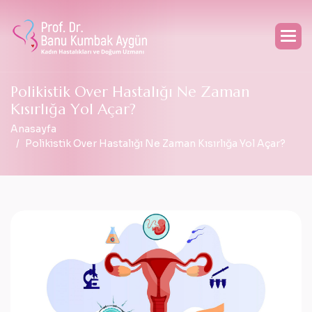
P
o
l
i
k
i
s
t
i
k
O
v
e
r
H
a
s
t
a
l
ı
ğ
ı
N
e
Z
a
m
a
n
K
ı
s
ı
r
l
ı
ğ
a
Y
o
l
A
ç
a
r
?
Anasayfa
Polikistik Over Hastalığı Ne Zaman Kısırlığa Yol Açar?