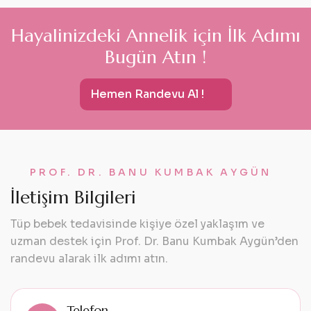
H
a
y
a
l
i
n
i
z
d
e
k
i
A
n
n
e
l
i
k
i
ç
i
n
İ
l
k
A
d
ı
m
ı
B
u
g
ü
n
A
t
ı
n
!
Hemen Randevu Al !
PROF. DR. BANU KUMBAK AYGÜN
İ
l
e
t
i
ş
i
m
B
i
l
g
i
l
e
r
i
Tüp bebek tedavisinde kişiye özel yaklaşım ve
uzman destek için Prof. Dr. Banu Kumbak Aygün’den
randevu alarak ilk adımı atın.
Telefon